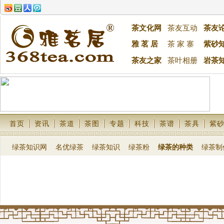
茶文化网
茶友互动
茶友
雅 茗 居
茶 家 寨
紫砂
茶友之家
茶叶相册
岩茶
首页
资讯
茶道
茶图
专题
科技
茶谱
茶具
紫
绿茶知识网
名优绿茶
绿茶知识
绿茶粉
绿茶的种类
绿茶制