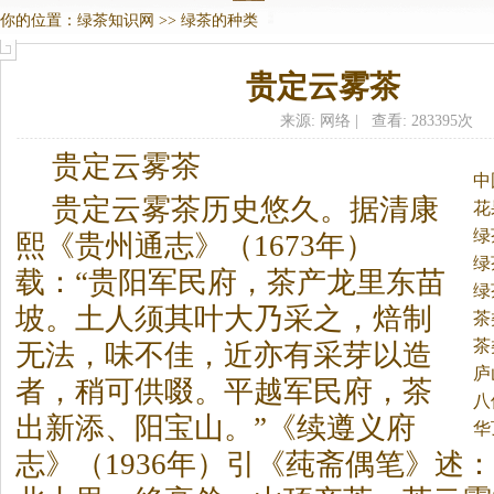
你的位置：
绿茶知识网
>>
绿茶的种类
贵定云雾茶
来源: 网络 | 查看: 283395次
贵定云雾茶
中
贵定云雾茶历史悠久。
据清康
花
绿
熙《贵州通志》（1673年）
绿
载：“贵阳军民府，茶产龙里东苗
绿
坡。土人须其叶大乃采之，焙制
茶
茶
无法，味不佳，近亦有采芽以造
庐
者，稍可供啜。平越军民府，茶
八
出新添、阳宝山。”《续遵义府
华
志》（1936年）引《莼斋偶笔》述