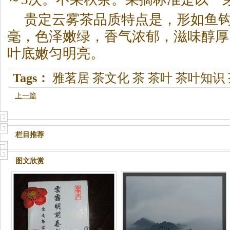
贵定云雾茶品质特点是，形如鱼
毫，色泽嫩绿，香气浓郁，滋味醇厚
叶底嫩匀明亮。
Tags：
雅茗居
茶文化
茶
茶叶
茶叶知识
上一篇
栏目推荐
图文欣赏