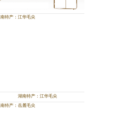
湖南特产：江华毛尖