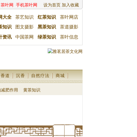
茶叶网
手机茶叶网
设为首页
加入收藏
网大全
茶艺知识
红茶知识
茶叶网店
茶知识
图文摄影
黑茶知识
茶道摄影
叶资讯
中国茶网
绿茶知识
茶叶信息
香道
沉香
自然疗法
商城
的减肥作用
黄茶知识