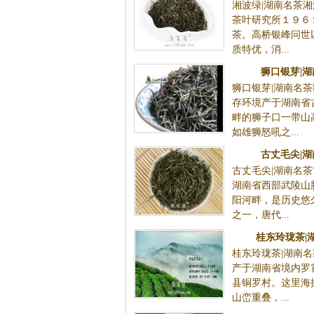
湘波绿|湖南名茶
茶叶研究所１９６
茶。高桥银峰问世
质特优，消...
狮口银芽|
狮口银芽|湖南名茶
存环境产于湖南省
畔的狮子口一带山
如雄狮怒吼之...
古丈毛尖|
古丈毛尖|湖南名
湖南省西部武陵山
阳河畔，是历史悠
之一，唐代...
桂东玲珑茶|
桂东玲珑茶|湖南
产于湖南省境内罗
县铜罗村。这里海
山峦重叠，...