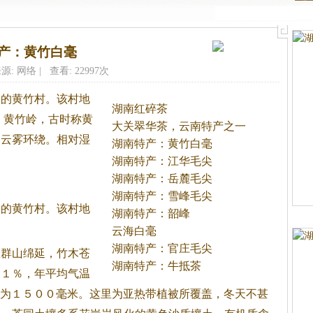
产：黄竹白毫
源: 网络 | 查看: 22997次
郊的黄竹村。
该村地
湖南红碎茶
 黄竹岭，古时称黄
大关翠华茶，云南特产之一
，云雾环绕。相对湿
湖南特产：黄竹白毫
湖南特产：江华毛尖
湖南特产：岳麓毛尖
湖南特产：雪峰毛尖
郊的黄竹村。该村地
湖南特产：韶峰
。
云海白毫
湖南特产：官庄毛尖
里群山绵延，竹木苍
湖南特产：牛抵茶
８１％，年平均气温
约为１５００毫米。这里为亚热带植被所覆盖，冬天不甚