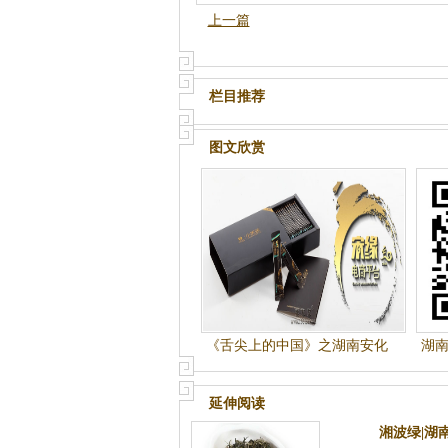
上一篇
栏目推荐
图文欣赏
《舌尖上的中国》之湖南安化
湖
黑茶
时
延伸阅读
湘波绿|湖