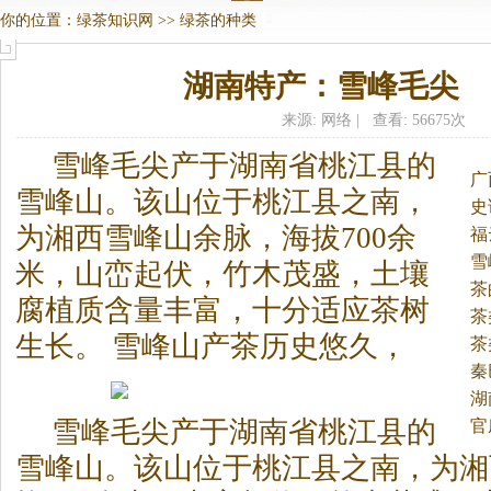
你的位置：
绿茶知识网
>>
绿茶的种类
湖南特产：雪峰毛尖
来源: 网络 | 查看: 56675次
雪峰毛尖产于湖南省桃江县的
广
雪峰山。
该山位于桃江县之南，
史
为湘西雪峰山余脉，海拔700余
福
雪
米，山峦起伏，竹木茂盛，土壤
茶
腐植质含量丰富，十分适应茶树
茶
生长。 雪峰山产茶历史悠久，
茶
秦
湖
雪峰毛尖产于湖南省桃江县的
官
雪峰山。该山位于桃江县之南，为湘