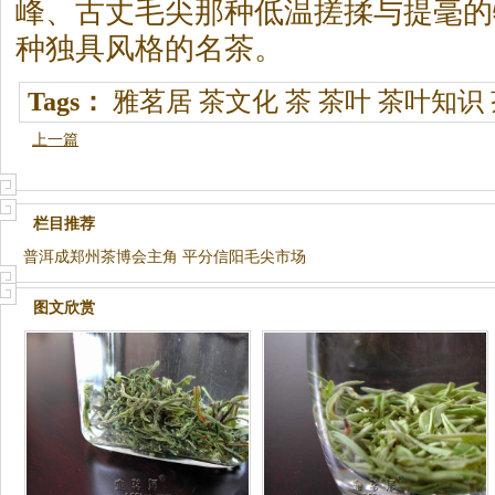
峰、古丈毛尖那种低温搓揉与提毫的
种独具风格的名茶。
Tags：
雅茗居
茶文化
茶
茶叶
茶叶知识
上一篇
栏目推荐
普洱成郑州茶博会主角 平分信阳毛尖市场
图文欣赏