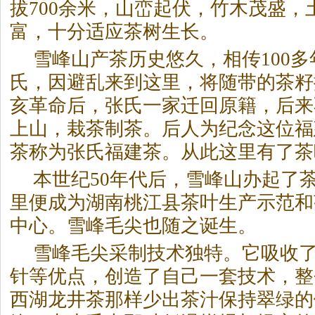
拔700余米，山峦起伏，竹木茂盛，
富，十分适应茶树生长。
雪峰山产茶历史悠久，相传100
氏，因避乱来到这里，将随带的茶籽
亥革命后，张氏一家迁回原籍，后来
上山，栽茶制茶。后人为纪念这位福
茶称为张氏福建茶。从此这里有了茶
本世纪50年代后，雪峰山办起了
里便成为湖南桃江县茶叶生产示范和
中心。雪峰毛尖也随之诞生。
雪峰毛尖采制技术独特。它吸收
针等优点，创造了自己一套技术，整
西湖龙井茶那样少出茶汁保持翠绿的