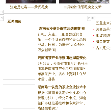
注定是过客——萧氏毛尖
白露独饮信阳毛尖之文新
延伸阅读
五盖山米
湖南长沙举办茶艺师选拔赛 推
河西园茶
行礼、入座……配合舒缓的音
进“大众创业、万众创新”
湘波绿|
乐，一个个身着旗袍的美女悉数
狮口银芽
登场。昨日，为推进“大众创业、
古丈毛尖
万众创新”建...
云南省茶产业考察团赴湖南安化
6月16日，云南省农业厅厅长张玉
考察
明率云南省茶产业考察团来我县
考察茶产业。省农业委副主任邹
永霞，县委...
湖南唯一认定的茶业企业技术中
根据《湖南省认定企业技术中心
心落户白沙溪茶厂
管理办法》，经公司申报、湖南
益阳市经信委推荐和专家评审，
省经信委2014...