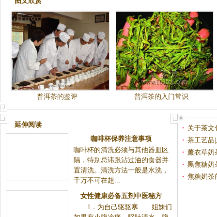
图文欣赏
普洱茶的鉴评
普洱茶的入门常识
延伸阅读
关于茶文
茶工艺品
咖啡杯保养注意事项
薰衣草奶
咖啡杯的清洗必须与其他器皿区隔，特别忌讳跟沾过油
黑焦糖奶
的食器并置清洗。清洗方法一般是水洗，千万不可在
焦糖奶茶
超...
女性健康必备五剂中医秘方