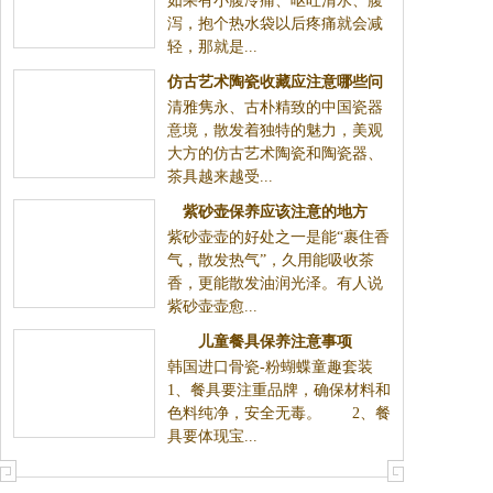
1．为自己驱驱寒 姐妹们如果有小腹冷痛、呕吐
清水、腹泻，抱个热水袋以后疼痛就会减轻，那就是...
仿古艺术陶瓷收藏应注意哪些问
清雅隽永、古朴精致的中国瓷器意境，散发着独特的魅
题？
力，美观大方的仿古艺术陶瓷和陶瓷器、茶具越来越
受...
紫砂壶保养应该注意的地方
紫砂壶壶的好处之一是能“裹住香气，散发热气”，久用
能吸收茶香，更能散发油润光泽。有人说紫砂壶壶愈...
儿童餐具保养注意事项
韩国进口骨瓷-粉蝴蝶童趣套装1、餐具要注重品牌，确
保材料和色料纯净，安全无毒。 2、餐具要体现宝...