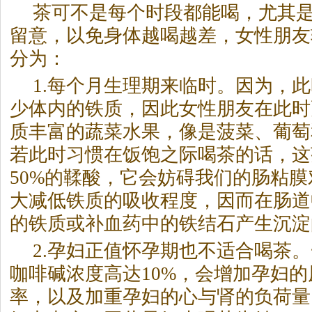
茶可不是每个时段都能喝，尤其
留意，以免身体越喝越差，女性朋友
分为：
1.每个月生理期来临时。因为，
少体内的铁质，因此女性朋友在此时
质丰富的蔬菜水果，像是菠菜、葡萄
若此时习惯在饭饱之际喝茶的话，这
50%的鞣酸，它会妨碍我们的肠粘
大减低铁质的吸收程度，因而在肠道
的铁质或补血药中的铁结石产生沉淀
2.孕妇正值怀孕期也不适合喝茶
咖啡碱浓度高达10%，会增加孕妇
率，以及加重孕妇的心与肾的负荷量