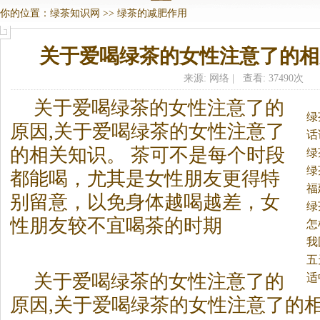
你的位置：
绿茶知识网
>>
绿茶的减肥作用
关于爱喝绿茶的女性注意了的相
来源: 网络 | 查看: 37490次
关于爱喝
绿茶
的女性注意了的
绿
原因,关于爱喝
绿茶
的女性注意了
话
的相关知识。
茶可不是每个时段
绿
绿
都能喝，尤其是女性朋友更得特
福
别留意，以免身体越喝越差，女
绿
性朋友较不宜喝茶的时期
怎
我
全
五
关于爱喝
绿茶
的女性注意了的
适
原因,关于爱喝
绿茶
的女性注意了的